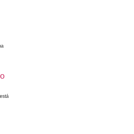
ma
co
está