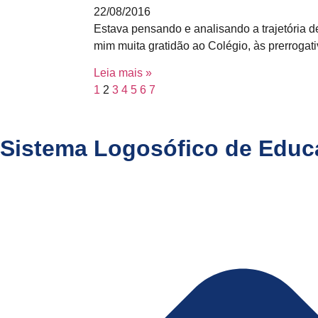
22/08/2016
Estava pensando e analisando a trajetória
mim muita gratidão ao Colégio, às prerrogati
Leia mais »
1
2
3
4
5
6
7
Sistema Logosófico de Edu