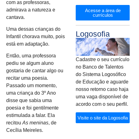
com as professoras,
admirava a natureza e
Acesse a área de
currículos
cantava.
Uma dessas crianças do
Logosofia
Infantil chorava muito, pois
está em adaptação.
Então, uma professora
Cadastre o seu currículo
pediu se algum aluno
no Banco de Talentos
gostaria de cantar algo ou
do Sistema Logosófico
recitar uma poesia.
de Educação e aguarde
Passado um momento,
nosso retorno caso haja
uma criança do 3º Ano
uma vaga disponível de
disse que sabia uma
acordo com o seu perfil.
poesia e foi gentilmente
estimulada a falar. Ela
Visite o site da Logosofia
recitou
As meninas
, de
Cecília Meireles.